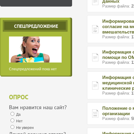
данных
Размер файла:
2
Информирова
СПЕЦПРЕДЛОЖЕНИЕ
согласие на 
вмешательст
Размер файла:
1
Информация 
помощи по О
Размер файла:
1
Спецпредложений пока нет
Информация о
медицинской 
клинические 
Размер файла:
1
ОПРОС
Вам нравится наш сайт?
Положение о 
организации
Да
Размер файла:
5
Нет
Не уверен
Информация о