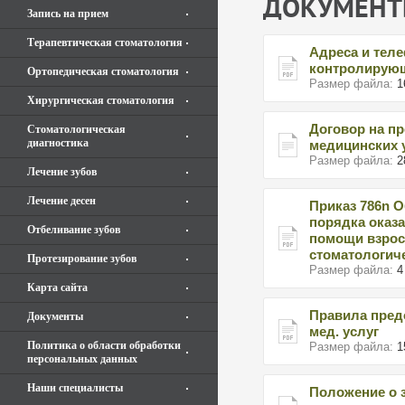
ДОКУМЕН
Запись на прием
Терапевтическая стоматология
Адреса и тел
контролирующ
Ортопедическая стоматология
Размер файла:
1
Хирургическая стоматология
Договор на п
Стоматологическая
диагностика
медицинских 
Размер файла:
2
Лечение зубов
Лечение десен
Приказ 786n 
порядка оказ
Отбеливание зубов
помощи взрос
стоматологич
Протезирование зубов
Размер файла:
4
Карта сайта
Правила пред
Документы
мед. услуг
Политика о области обработки
Размер файла:
1
персональных данных
Наши специалисты
Положение о 